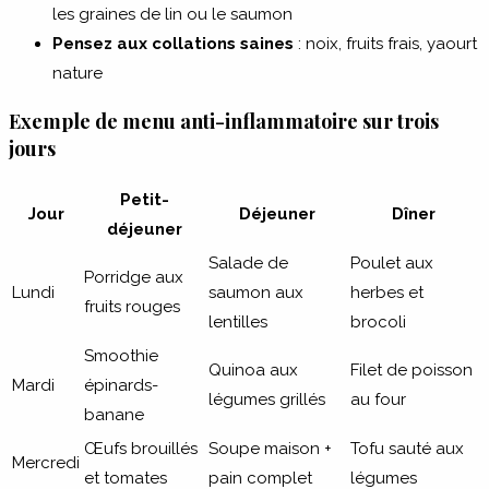
les graines de lin ou le saumon
Pensez aux collations saines
: noix, fruits frais, yaourt
nature
Exemple de menu anti-inflammatoire sur trois
jours
Petit-
Jour
Déjeuner
Dîner
déjeuner
Salade de
Poulet aux
Porridge aux
Lundi
saumon aux
herbes et
fruits rouges
lentilles
brocoli
Smoothie
Quinoa aux
Filet de poisson
Mardi
épinards-
légumes grillés
au four
banane
Œufs brouillés
Soupe maison +
Tofu sauté aux
Mercredi
et tomates
pain complet
légumes