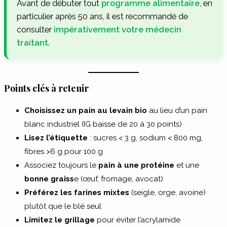
Avant de débuter tout
programme alimentaire
, en
particulier après 50 ans, il est recommandé de
consulter
impérativement votre médecin
traitant
.
Points clés à retenir
Choisissez un pain au levain bio
au lieu d’un pain
blanc industriel (IG baisse de 20 à 30 points)
Lisez l’étiquette
: sucres < 3 g, sodium < 800 mg,
fibres >6 g pour 100 g
Associez toujours le
pain à une protéine
et une
bonne graiss
e (œuf, fromage, avocat)
Préférez les farines mixtes
(seigle, orge, avoine)
plutôt que le blé seul
Limitez le grillage
pour éviter l’acrylamide